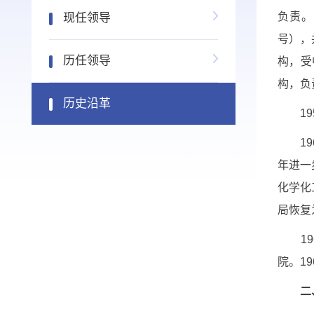
负责。
现任领导
号），
历任领导
构，受
构，负
历史沿革
19
19
年进一
化学化
局恢复
19
院。
19
二