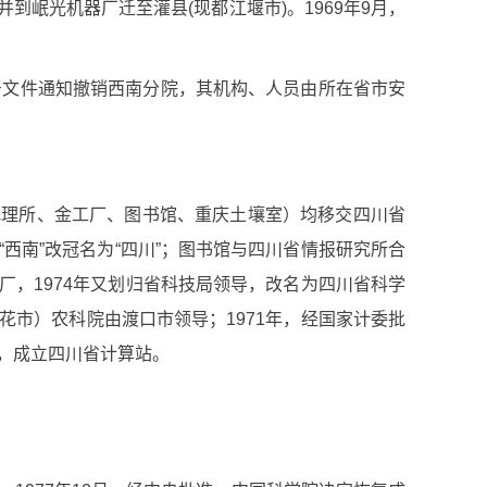
并到岷光机器厂迁至灌县
(
现都江堰市
)
。
1969
年
9
月，
。
号文件通知撤销西南分院，其机构、人员由所在省市安
地理所、金工厂、图书馆、重庆土壤室）均移交四川省
西南”改冠名为“四川”；图书馆与四川省情报研究所合
厂，
1974
年又划归省科技局领导，改名为四川省科学
花市）农科院由渡口市领导；
1971
年，经国家计委批
，成立四川省计算站。