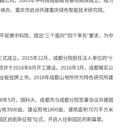
器公司。
2003
年中科院成都教育基地揭牌成立，成为
三峡办、重庆市启动共建重庆绿色智能技术研究院。
视察中科院，提出“三个面向”“四个率先”要求，为中
正式成立。
2015
年
12
月，成都分院担任法人单位的“十
项并于
2016
年
8
月开工建设。
2016
年
3
月，成都唯实公
业板挂牌上市。
2018
年成都山地所作为特色研究所建
18
年
5
月，国科大、成都市与成都分院签署协议共建国
占地
3500
亩、建设用地
1800
亩、建筑面积
70
万平方米
园区启航新征程”仪式，开启入住新园区的新篇章。