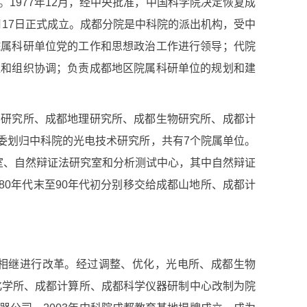
。
1977
年
12
月，经中央批准，中国科学院决定恢复成
月
17
日正式成立。成都分院是中科院的派出机构，受中
院属科研单位党的工作和思想政治工作进行领导；代院
促和组织协调；负责成都地区院属科研单位的规划和建
学研究所、成都地理研究所、成都生物研究所、成都计
委划归中科院的光电技术研究所，共有
7
个院属单位。
室、自然辩证法研究室和分析测试中心，其中自然辩证
80
年代末至
90
年代初分别移交给成都山地所、成都计
相继进行改革。经过调整、优化，光电所、成都生物
化学所、成都计算所、成都科学仪器研制中心改制为院