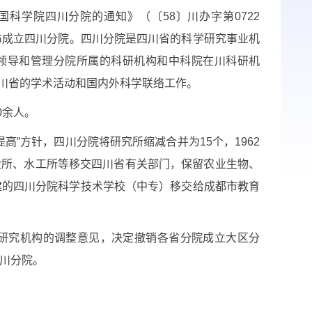
国科学院四川分院的通知》（〔
58
〕川办字第
0722
布成立四川分院。四川分院是四川省的科学研究事业机
领导和管理分院所属的科研机构和中科院在川科研机
川省的学术活动和国内外科学联络工作。
0
余人。
提高”方针，四川分院将研究所缩减合并为
15
个，
1962
金所、水工所等移交四川省有关部门，保留农业生物、
建的四川分院科学技术学校（中专）移交给成都市教育
研究机构的调整意见，决定撤销各省分院成立大区分
川分院。