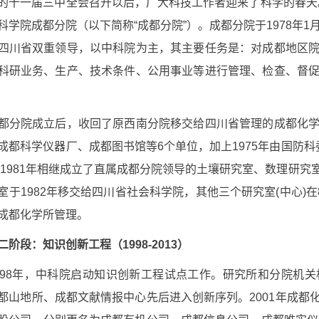
的十一届三中全会召开以后，广大科技工作者迎来了科学的春天
科学院成都分院（以下简称“成都分院”）。成都分院于
1978
年
1
四川省双重领导，以中科院为主，其主要任务是：对成都地区
科研业务、生产、技术条件、公用事业等进行管理、检查、督
都分院成立后，收回了原西南分院移交给四川省管理的成都化
成都科学仪器厂、成都图书馆等
6
个单位，加上
1975
年由国防科
至
1981
年相继成立了直属成都分院领导的土壤研究室、数理研究
室于
1982
年移交给四川省社会科学院，其他三个研究室
(
中心
)
在
成都化学所管理。
二阶段：知识创新工程（
1998-2013
）
98
年，中科院启动知识创新工程试点工作。研究所和分院机关
都山地所、成都文献情报中心先后进入创新序列。
2001
年成都