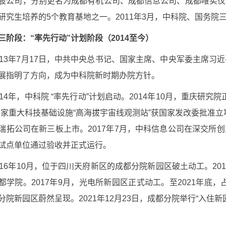
股公司，分别更名为成都有机公司、成都信息公司、成都唯实仪
研究生培养的
5
个教育基地之一。
2011
年
3
月，中科院、国务院
三阶段：“率先行动”计划阶段（
2014
至今）
13
年
7
月
17
日，中共中央总书记、国家主席、中央军委主席习近平
展指明了方向，成为中科院新时期办院方针。
14
年，中科院 “率先行动”计划启动。
2014
年
10
月，重庆研究院
国家重大科技基础设施“高海拔宇宙线观测站”获国家发改委批准立
瑞拓公司在新三板上市。
2017
年
7
月，中科信息公司在深交所创
试点单位通过验收并正式运行。
16
年
10
月，位于四川天府新区的成都分院新园区破土动工。
20
都学院。
2017
年
9
月，光电所新园区正式动工。至
2021
年底，
分院新园区蔚然呈现。
2021
年
12
月
23
日，成都分院举行“入住新