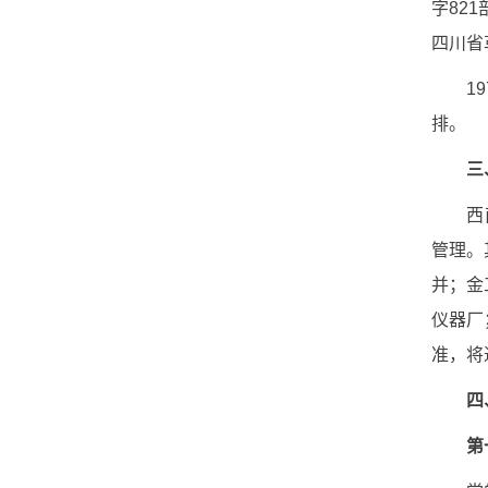
字
821
四川省
19
排。
三
西
管理。
并；金
仪器厂
准，将
四
第