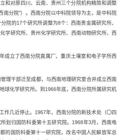
建立和对原四川、云南、贵州三个分院机构精简和调整
西南分院”）。西南分院以中科院领导为主，是中科院
个分院的
17
个研究所调整为
8
个：西南贵金属研究所、
机化学研究所、贵州化学研究所、西南动物研究所、西
年成立了西南分院直属厂、重庆土壤室和电子学所西
和管理干部迁至成都，与西南地理研究室合并成立西南
地球化学研究所。到
1966
年底，西南分院所属研究机
研工作几近停止。
1967
年，西南分院的新技术处（
〇
四
究所划归国防科委第十五研究院。
1968
年
3
月，西南电
成都的国防科委第十一研究院，改名中国人民解放军总