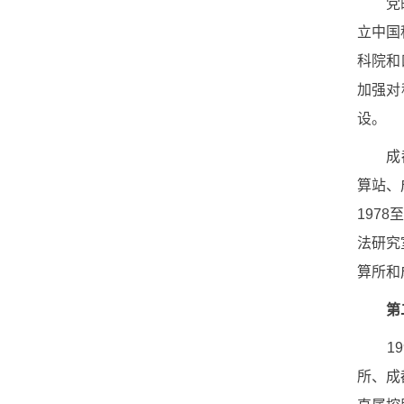
党
立中国
科院和
加强对
设。
成
算站、
1978
法研究
算所和
第
19
所、成