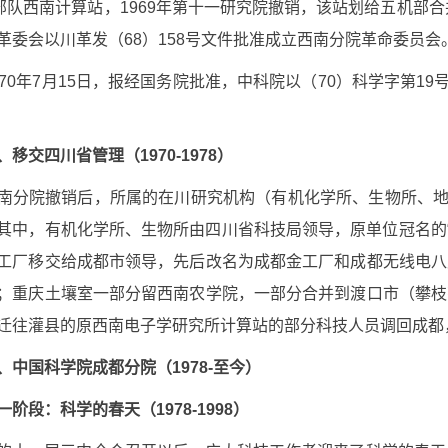
部队西南计算站，
1969
年第十一研究院撤销，该站划给五机部合
革委会以川革发（
68
）
158
号文件批准成立西南分院革命委员会
70
年
7
月
15
日，报经国务院批准，中科院以（
70
）科学字第
19
、移交四川省管理（
1970-1978
）
南分院撤销后，所属的在川研究机构（有机化学所、生物所、
其中，有机化学所、生物所由四川省科技局领导，原单位冠名的“
工厂移交给成都市领导，先后改名为成都金工厂和成都无线电八
；重庆土壤室一部分留西南农学院，一部分合并到渡口市（攀枝
迁往灌县的原西南电子学研究所计算站的部分科技人员调回成都
、中国科学院成都分院（
1978-
至今）
一阶段：科学的春天（
1978-1998
）