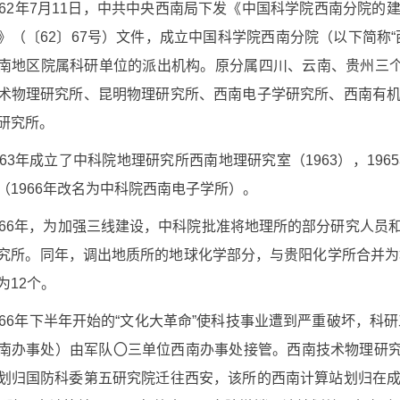
62
年
7
月
11
日，中共中央西南局下发《中国科学院西南分院的
》（〔
62
〕
67
号）文件，成立中国科学院西南分院（以下简称“
南地区院属科研单位的派出机构。原分属四川、云南、贵州三
术物理研究所、昆明物理研究所、西南电子学研究所、西南有
研究所。
63
年成立了中科院地理研究所西南地理研究室（
1963
），
1965
（
1966
年改名为中科院西南电子学所）。
66
年，为加强三线建设，中科院批准将地理所的部分研究人员
究所。同年，调出地质所的地球化学部分，与贵阳化学所合并为
为
12
个。
66
年下半年开始的“文化大革命”使科技事业遭到严重破坏，科
南办事处）由军队
〇
三单位西南办事处接管。西南技术物理研
划归国防科委第五研究院迁往西安，该所的西南计算站划归在