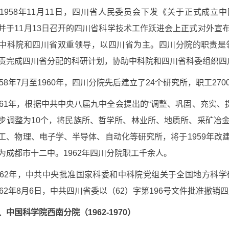
1958
年
11
月
11
日，四川省人民委员会下发《关于正式成立中
并于
11
月
13
日召开的四川省科学技术工作跃进会上正式对外宣
中科院和四川省双重领导，以四川省为主。四川分院的职责是
责完成四川省分配的科研计划，协助中科院和四川省科委组织四
58
年
7
月至
1960
年，四川分院先后建立了
24
个研究所，职工
270
61
年，根据中共中央八届九中全会提出的“调整、巩固、充实、
步调整为
10
个，将民族所、哲学所、林业所、地质所、采矿冶
工、物理、电子学、半导体、自动化等研究所，将于
1959
年改
为成都市十二中。
1962
年四川分院职工千余人。
62
年，中共中央批准国家科委和中科院党组关于全国地方科学
62
年
8
月
6
日，中共四川省委以（
62
）字第
196
号文件批准撤销四
、中国科学院西南分院（
1962-1970
）