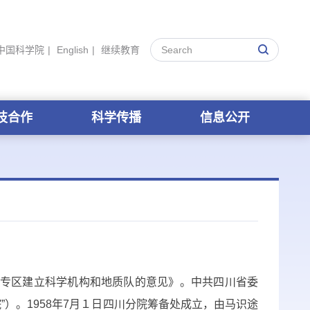
中国科学院
|
English
|
继续教育
技合作
科学传播
信息公开
专区建立科学机构和地质队的意见》。中共四川省委
”）。
1958
年
7
月１日四川分院筹备处成立，由马识途