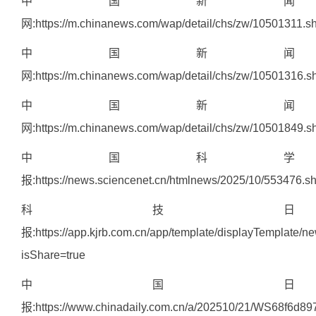
中国新闻
网:
https://m.chinanews.com/wap/detail/chs/zw/10501311.s
中国新闻
网:
https://m.chinanews.com/wap/detail/chs/zw/10501316.s
中国新闻
网:
https://m.chinanews.com/wap/detail/chs/zw/10501849.s
中国科学
报:
https://news.sciencenet.cn/htmlnews/2025/10/553476.s
科技日
报:
https://app.kjrb.com.cn/app/template/displayTemplate/
isShare=true
中国日
报:
https://www.chinadaily.com.cn/a/202510/21/WS68f6d8