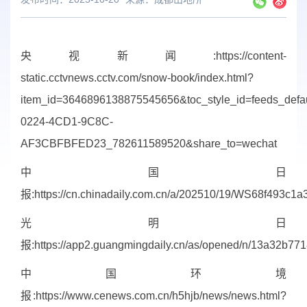
央视新闻:
https://content-
static.cctvnews.cctv.com/snow-book/index.html?
item_id=3646896138875545656&toc_style_id=feeds_defa
0224-4CD1-9C8C-
AF3CBFBFED23_782611589520&share_to=wechat
中国日
报:
https://cn.chinadaily.com.cn/a/202510/19/WS68f493c1
光明日
报:
https://app2.guangmingdaily.cn/as/opened/n/13a32b
中国环境
报:
https://www.cenews.com.cn/h5hjb/news/news.html?