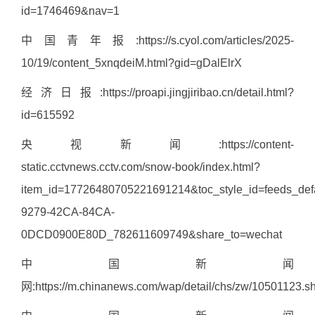
id=1746469&nav=1
中国青年报:
https://s.cyol.com/articles/2025-
10/19/content_5xnqdeiM.html?gid=gDalElrX
经济日报:
https://proapi.jingjiribao.cn/detail.html?
id=615592
央视新闻:
https://content-
static.cctvnews.cctv.com/snow-book/index.html?
item_id=17726480705221691214&toc_style_id=feeds_def
9279-42CA-84CA-
0DCD0900E80D_782611609749&share_to=wechat
中国新闻
网:
https://m.chinanews.com/wap/detail/chs/zw/10501123.s