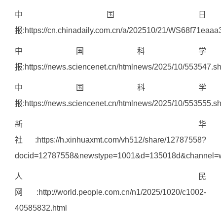
中国日
报:
https://cn.chinadaily.com.cn/a/202510/21/WS68f71eaa
中国科学
报:
https://news.sciencenet.cn/htmlnews/2025/10/553547.s
中国科学
报:
https://news.sciencenet.cn/htmlnews/2025/10/553555.s
新华
社:
https://h.xinhuaxmt.com/vh512/share/12787558?
docid=12787558&newstype=1001&d=135018d&channel=w
人民
网:
http://world.people.com.cn/n1/2025/1020/c1002-
40585832.html