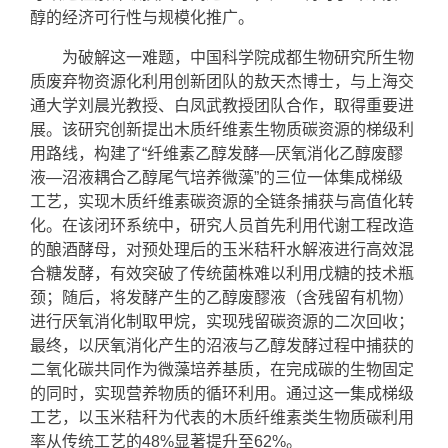
醇的经济可行性与规模化推广。
为破解这一难题，中国科学院成都生物研究所生物
质废弃物资源化利用创新团队的敖天杰博士，与上海交
通大学刘晨光教授、白凤武教授团队合作，取得重要进
展。该研究创新提出木质纤维素生物质碳资源的梯级利
用路线，构建了“纤维素乙醇发酵—厌氧消化乙醇废醪
液—沼液耦合乙醇尾气培养微藻”的三位一体集成梯级
工艺，实现木质纤维素碳资源的全链条捕获与高值化转
化。在该闭环系统中，研究人员首先利用代谢工程改造
的酿酒酵母，对预处理后的玉米秸秆水解液进行高效混
合糖发酵，有效突破了传统菌株难以利用戊糖的技术瓶
颈；随后，将发酵产生的乙醇废醪液（含残留有机物）
进行厌氧消化制取甲烷，实现残留碳资源的二次回收；
最终，以厌氧消化产生的沼液与乙醇发酵过程中捕获的
二氧化碳共同作为微藻培养基质，在完成碳的生物固定
的同时，实现营养物质的循环利用。通过这一集成梯级
工艺，以玉米秸秆为代表的木质纤维素类生物质碳利用
率从传统工艺的48%显著提升至62%。